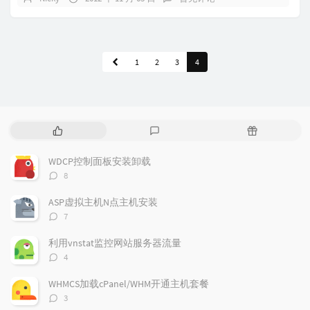
1
2
3
4
热
最
随
门
新
机
文
评
文
WDCP控制面板安装卸载
章
论
章
评
8
论
数：
ASP虚拟主机N点主机安装
评
7
论
数：
利用vnstat监控网站服务器流量
评
4
论
数：
WHMCS加载cPanel/WHM开通主机套餐
评
3
论