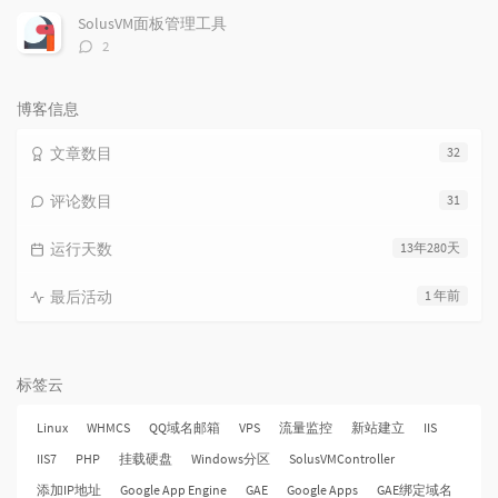
数：
SolusVM面板管理工具
评
2
论
数：
博客信息
文章数目
32
评论数目
31
运行天数
13年280天
最后活动
1 年前
标签云
Linux
WHMCS
QQ域名邮箱
VPS
流量监控
新站建立
IIS
IIS7
PHP
挂载硬盘
Windows分区
SolusVMController
添加IP地址
Google App Engine
GAE
Google Apps
GAE绑定域名