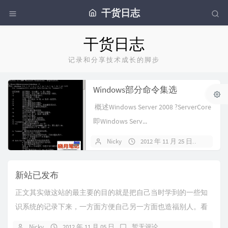
干货日志
干货日志
记录和分享技术成长的脚步
Windows部分命令集选
概述Windows Server 2008 ?ServerCore
即Windows Serv...
Nicky
2012 年 11 月 25 日
暂无
新站已发布
正文其实做这站的最主要的目的就是把自己当时学到的一些知
识系统的记录下来，一方面方便自己另一方面也造福别人。看
分类目录也知道我想要分享的内容很繁杂，不过这些...
Nicky
2012 年 11 月 05 日
暂无评论