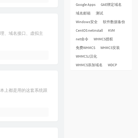
Google Apps
GAE绑定域名
域名邮箱
测试
Windows安全
软件数据备份
CentOS netinstall
KVM
管理、域名接口、虚拟主
net命令
WHMCS授权
免费WHMCS
WHMCS安装
WHMCSJ汉化
WHMCS添加域名
WDCP
基本上都是用的这套系统跟