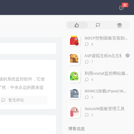
新
热
最
随
门
新
机
文
评
文
WDCP控制面板安装卸载
章
论
章
评
8
论
数：
ASP虚拟主机N点主机安装
评
7
论
数：
利用vnstat监控网站服务器流量
评
下轻量级的系统监控软件，它使
4
论
了然：中央左边的图表提
数：
WHMCS加载cPanel/WHM开通主机套餐
供相关...
评
3
暂无评论
论
数：
SolusVM面板管理工具
评
2
论
数：
博客信息