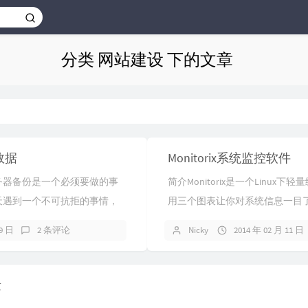
分类 网站建设 下的文章
数据
Monitorix系统监控软件
务器备份是一个必须要做的事
简介Monitorix是一个Linux
天遇到一个不可抗拒的事情，
用三个图表让你对系统信息一目
一旦出现问题，将会万劫不
供信息概览和右边两个较小的图表提
19 日
2 条评论
Nicky
2014 年 02 月 11 日
量