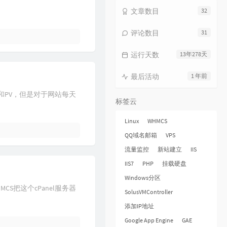
文章数目
32
评论数目
31
运行天数
13年278天
最后活动
1 年前
和PV，但是对于网站每天
标签云
Linux
WHMCS
QQ域名邮箱
VPS
流量监控
新站建立
IIS
IIS7
PHP
挂载硬盘
Windows分区
S把这个cPanel服务器
SolusVMController
添加IP地址
Google App Engine
GAE