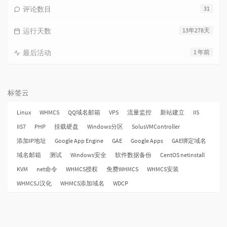
评论数目
31
运行天数
13年278天
最后活动
1 年前
标签云
Linux
WHMCS
QQ域名邮箱
VPS
流量监控
新站建立
IIS
IIS7
PHP
挂载硬盘
Windows分区
SolusVMController
添加IP地址
Google App Engine
GAE
Google Apps
GAE绑定域名
域名邮箱
测试
Windows安全
软件数据备份
CentOS netinstall
KVM
net命令
WHMCS授权
免费WHMCS
WHMCS安装
WHMCSJ汉化
WHMCS添加域名
WDCP