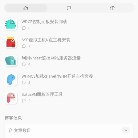
热
最
随
门
新
机
文
评
文
WDCP控制面板安装卸载
章
论
章
评
8
论
数：
ASP虚拟主机N点主机安装
评
7
论
数：
利用vnstat监控网站服务器流量
评
4
论
数：
WHMCS加载cPanel/WHM开通主机套餐
评
3
论
数：
SolusVM面板管理工具
评
2
论
数：
博客信息
文章数目
32