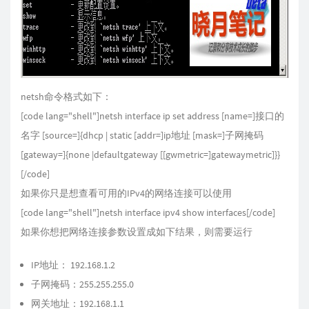
netsh命令格式如下：
[code lang="shell"]netsh interface ip set address [name=]接口的
名字 [source=]{dhcp | static [addr=]ip地址 [mask=]子网掩码
[gateway=]{none |defaultgateway [[gwmetric=]gatewaymetric]}}
[/code]
如果你只是想查看可用的IPv4的网络连接可以使用
[code lang="shell"]netsh interface ipv4 show interfaces[/code]
如果你想把网络连接参数设置成如下结果，则需要运行
IP地址： 192.168.1.2
子网掩码：255.255.255.0
网关地址：192.168.1.1