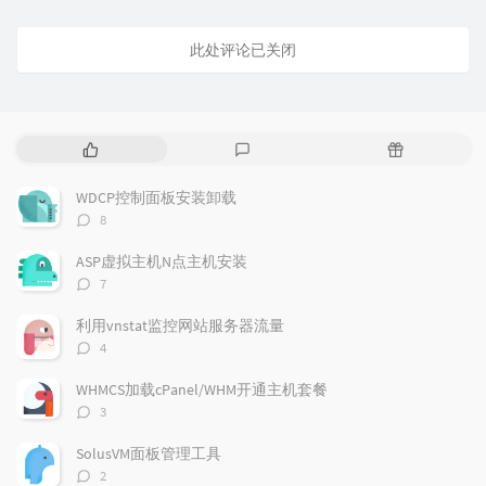
此处评论已关闭
热
最
随
门
新
机
文
评
文
WDCP控制面板安装卸载
章
论
章
评
8
论
数：
ASP虚拟主机N点主机安装
评
7
论
数：
利用vnstat监控网站服务器流量
评
4
论
数：
WHMCS加载cPanel/WHM开通主机套餐
评
3
论
数：
SolusVM面板管理工具
评
2