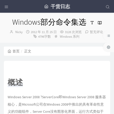
干货日志
Windows部分命令集选
博
发
Nicky
2012 年 11 月 25 日
3128 次浏览
暂无评论
主：
布
分
4796字数
Windows 系列
时
类：
间：
首页
正文
概述
Windows Server 2008 ?ServerCore即Windows Server 2008 服务器
核心，是Microsoft公司在Windows 2008中推出的具有革命性意
义的功能组件，Server Core没有图形化界面，运行方式类似于