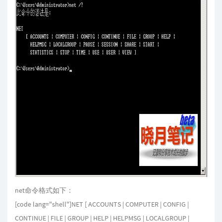
net命令格式如下：
[code lang="shell"]NET [ ACCOUNTS | COMPUTER | CONFIG |
CONTINUE | FILE | GROUP | HELP | HELPMSG | LOCALGROUP |