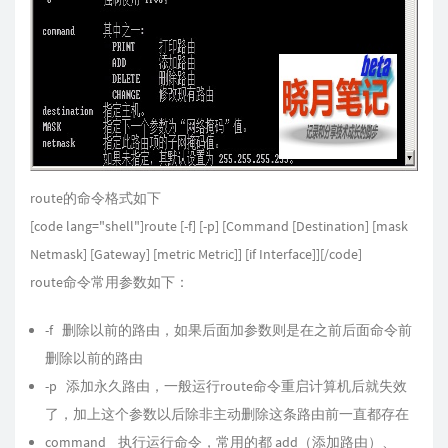
route的命令格式如下
[code lang="shell"]route [-f] [-p] [Command [Destination] [mask
Netmask] [Gateway] [metric Metric]] [if Interface]][/code]
route命令常用参数如下：
-f 删除以前的路由，如果后面加参数则是在之前后面命令前
删除以前的路由
-p 添加永久路由，一般运行route命令重启计算机后就失效
了，加上这个参数以后除非主动删除这条路由前一直都存在
command 执行运行命令，常用的都 add（添加路由）、