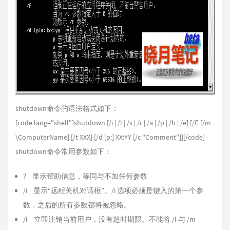
shutdown命令的语法格式如下：
[code lang="shell"]shutdown [/i | /l | /s | /r | /a | /p | /h | /e] [/f] [/m
\ComputerName] [/t XXX] [/d [p:] XX:YY [/c "Comment"]][/code]
shutdown命令常用参数如下：
? 显示帮助信息，等同与不加任何参数
/i 显示“远程关机对话框”。/i 选项必须是键入的第一个参
数，之后的所有参数都将被忽略。
/l 立即注销当前用户，没有超时期限。不能将 /l 与 /m