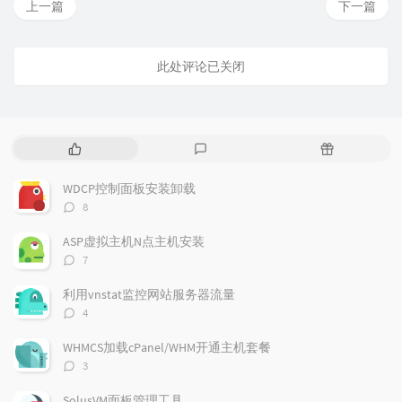
上一篇
下一篇
此处评论已关闭
热
最
随
门
新
机
文
评
文
WDCP控制面板安装卸载
章
论
章
评
8
论
数：
ASP虚拟主机N点主机安装
评
7
论
数：
利用vnstat监控网站服务器流量
评
4
论
数：
WHMCS加载cPanel/WHM开通主机套餐
评
3
论
数：
SolusVM面板管理工具