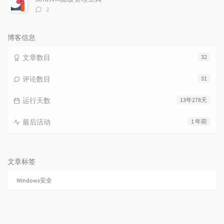
评
2
论
数：
博客信息
文章数目
32
评论数目
31
运行天数
13年278天
最后活动
1 年前
文章标签
Windows安全