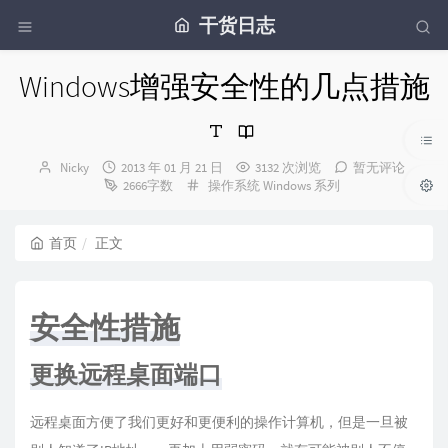
干货日志
Windows增强安全性的几点措施
博
发
Nicky
2013 年 01 月 21 日
3132 次浏览
暂无评论
主：
布
分
2666字数
操作系统
Windows 系列
时
类：
间：
首页
正文
安全性措施
更换远程桌面端口
远程桌面方便了我们更好和更便利的操作计算机，但是一旦被