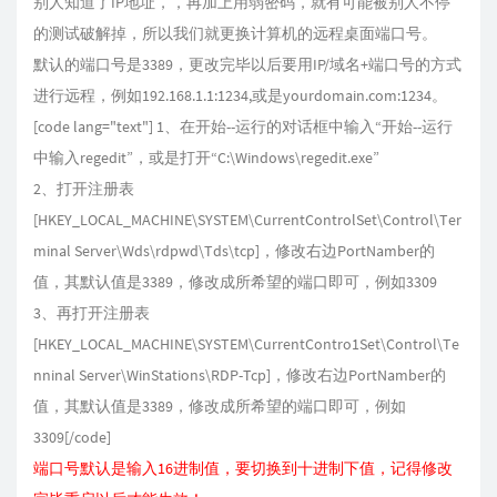
别人知道了IP地址，，再加上用弱密码，就有可能被别人不停
的测试破解掉，所以我们就更换计算机的远程桌面端口号。
默认的端口号是3389，更改完毕以后要用IP/域名+端口号的方式
进行远程，例如192.168.1.1:1234,或是yourdomain.com:1234。
[code lang="text"] 1、在开始--运行的对话框中输入“开始--运行
中输入regedit”，或是打开“C:\Windows\regedit.exe”
2、打开注册表
[HKEY_LOCAL_MACHINE\SYSTEM\CurrentControlSet\Control\Ter
minal Server\Wds\rdpwd\Tds\tcp]，修改右边PortNamber的
值，其默认值是3389，修改成所希望的端口即可，例如3309
3、再打开注册表
[HKEY_LOCAL_MACHINE\SYSTEM\CurrentContro1Set\Control\Te
nninal Server\WinStations\RDP-Tcp]，修改右边PortNamber的
值，其默认值是3389，修改成所希望的端口即可，例如
3309[/code]
端口号默认是输入16进制值，要切换到十进制下值，记得修改