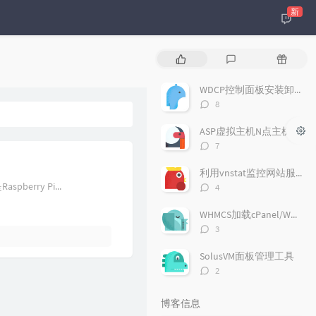
新
热
最
随
门
新
机
文
评
文
WDCP控制面板安装卸载
章
论
章
评
8
论
数：
ASP虚拟主机N点主机安装
评
7
论
数：
利用vnstat监控网站服务器流量
评
erry Pi...
4
论
数：
WHMCS加载cPanel/WHM开通主机套餐
评
3
论
数：
SolusVM面板管理工具
评
2
论
数：
博客信息