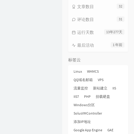
文章数目
32
评论数目
31
运行天数
13年277天
最后活动
1 年前
标签云
Linux
WHMCS
QQ域名邮箱
VPS
流量监控
新站建立
IIS
IIS7
PHP
挂载硬盘
Windows分区
SolusVMController
添加IP地址
Google App Engine
GAE